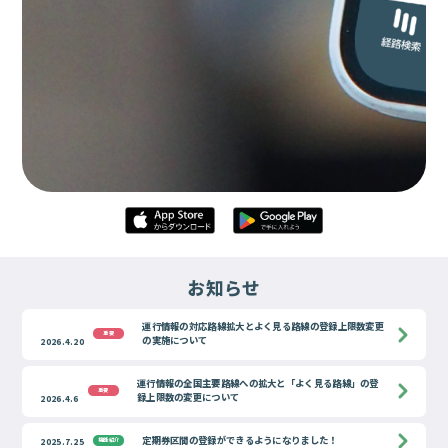
お知らせ
運行情報の対応路線拡大とよく見る路線の登録上限数変更
重要
の実施について
2026.4.20
運行情報の全国主要路線への拡大と「よく見る路線」の登
重要
録上限数の変更について
2026.4.6
定期券区間の登録ができるようになりました！
2025.7.25
機能紹介