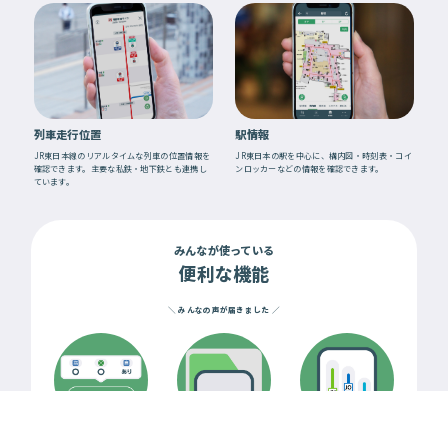
列車走行位置
駅情報
JR東日本線のリアルタイムな列車の位置情報を
JR東日本の駅を中心に、構内図・時刻表・コイ
確認できます。主要な私鉄・地下鉄とも連携し
ンロッカーなどの情報を確認できます。
ています。
みんなが使っている
便利な機能
＼ みんなの声が届きました ／
列車の空席情報
Suicaの残高確認
JR線のみ検索